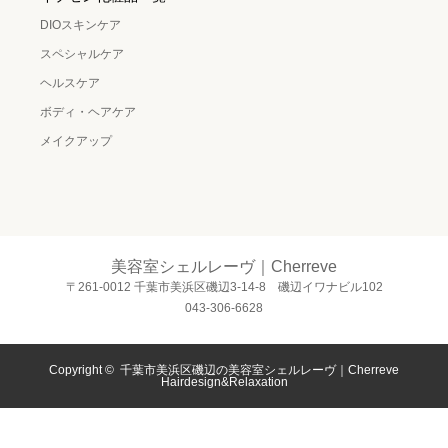
DIOスキンケア
スペシャルケア
ヘルスケア
ボディ・ヘアケア
メイクアップ
美容室シェルレーヴ｜Cherreve
〒261-0012 千葉市美浜区磯辺3-14-8 磯辺イワナビル102
043-306-6628
Copyright ©
千葉市美浜区磯辺の美容室シェルレーヴ｜Cherreve
Hairdesign&Relaxation