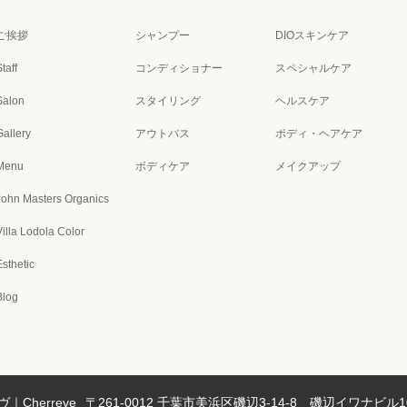
ご挨拶
シャンプー
DIOスキンケア
taff
コンディショナー
スペシャルケア
Salon
スタイリング
ヘルスケア
Gallery
アウトバス
ボディ・ヘアケア
Menu
ボディケア
メイクアップ
John Masters Organics
Villa Lodola Color
Esthetic
Blog
Cherreve
〒261-0012 千葉市美浜区磯辺3-14-8 磯辺イワナビル1