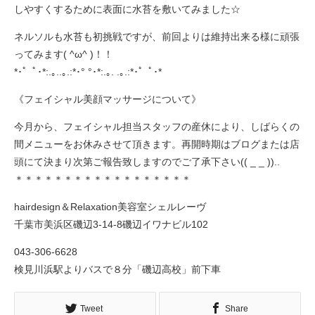
しやすくするために表面に水苔を敷いてみました☆
ネルソルも水苔も初挑戦ですが、前回よりは維持出来る様に頑張
ってみます( ^ω^ )！！
*･゜ﾟ･*:.｡..｡.:*･° °･*:.｡. .｡.:*･゜ﾟ･*
《フェイシャル美顔マッサージについて》
今月から、フェイシャル担当スタッフの産休により、しばらくの
間メニューをお休みさせて頂きます。再開時期はブログまたは店
頭にて決まり次第ご報告致しますのでご了承下さい(( _ _ ))..
＊＊＊＊＊＊＊＊＊＊＊＊＊＊＊＊＊＊
hairdesign＆Relaxation美容室シェルレーヴ
千葉市美浜区磯辺3-14-8磯辺イワナビル102
043-306-6628
検見川浜駅よりバスで８分「磯辺高校」前下車
Tweet
Share