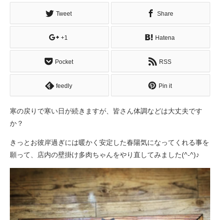
Tweet
Share
+1
Hatena
Pocket
RSS
feedly
Pin it
寒の戻りで寒い日が続きますが、皆さん体調などは大丈夫です
か？
きっとお彼岸過ぎには暖かく安定した春陽気になってくれる事を
願って、店内の壁掛け多肉ちゃんをやり直してみました(^-^)♪