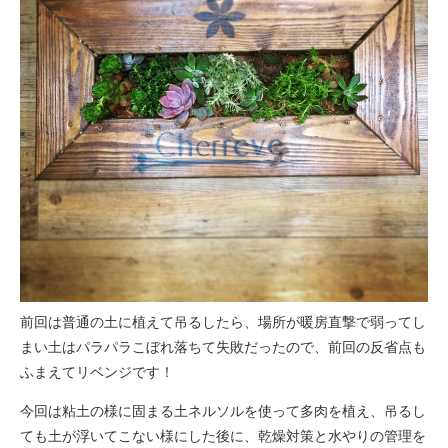
前回は普通の土に植えて吊るしたら、場所が暖房直撃で弱ってし
まい土はパラパラこぼれ落ちて失敗だったので、前回の反省点も
ふまえてリベンジです！
今回は粘土の様に固まる土ネルソルを使って多肉を植え、吊るし
ても土が浮いてこない様にした後に、乾燥対策と水やりの管理を