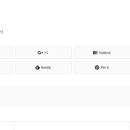
り
+1
Hatena
feedly
Pin it