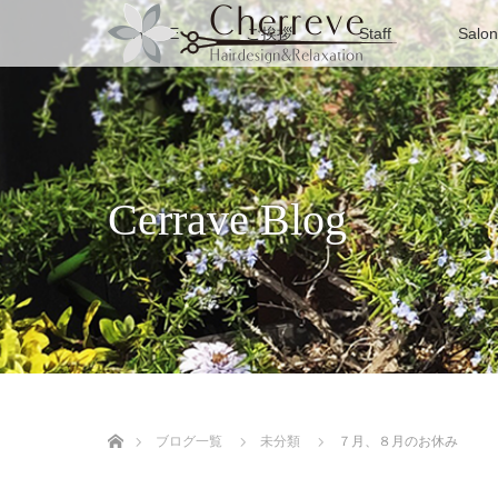
HOME
ご挨拶
Staff
Salon
Cerrave Blog
ホーム
ブログ一覧
未分類
７月、８月のお休み